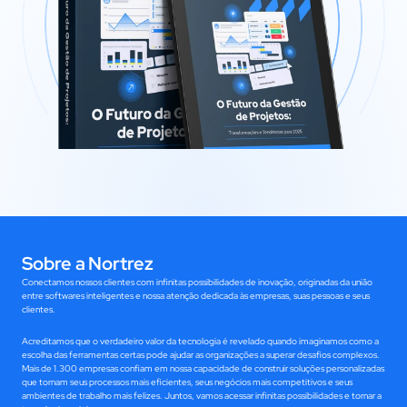
Sobre a Nortrez
Conectamos nossos clientes com infinitas possibilidades de inovação, originadas da união 
entre softwares inteligentes e nossa atenção dedicada às empresas, suas pessoas e seus 
clientes.
Acreditamos que o verdadeiro valor da tecnologia é revelado quando imaginamos como a 
escolha das ferramentas certas pode ajudar as organizações a superar desafios complexos.
Mais de 1.300 empresas confiam em nossa capacidade de construir soluções personalizadas 
que tornam seus processos mais eficientes, seus negócios mais competitivos e seus 
ambientes de trabalho mais felizes. Juntos, vamos acessar infinitas possibilidades e tornar a 