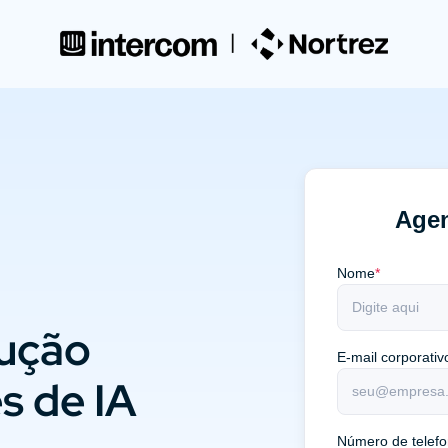
Age
Nome
*
lução
E-mail corporativ
s de IA
Número de telef