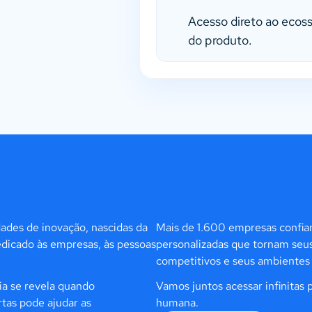
Acesso direto ao ecos
do produto.
dades de inovação, nascidas da
Mais de 1.600 empresas confia
edicado às empresas, às pessoas
personalizadas que tornam seus
competitivos e seus ambientes d
ia se revela quando
Vamos juntos acessar infinitas 
tas pode ajudar as
humana.