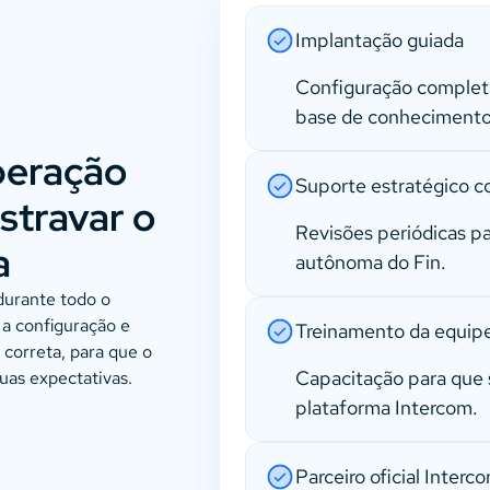
Implantação guiada
Configuração completa
base de conhecimento
operação
Suporte estratégico c
stravar o
Revisões periódicas pa
a
autônoma do Fin.
durante todo o
 a configuração e
Treinamento da equip
 correta, para que o
Capacitação para que 
uas expectativas.
plataforma Intercom.
Parceiro oficial Interc