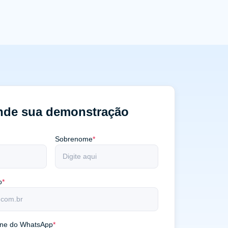
nde sua demonstração
Sobrenome
*
o
*
one do WhatsApp
*